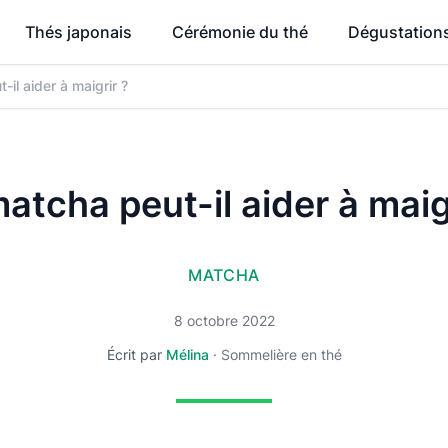
Thés japonais
Cérémonie du thé
Dégustation
il aider à maigrir ?
atcha peut-il aider à maig
MATCHA
8 octobre 2022
Écrit par
Mélina
·
Sommelière en thé