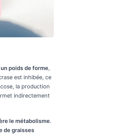
 un poids de forme
,
crase est inhibée, ce
ucose, la production
ermet indirectement
ère le métabolisme
.
e de graisses