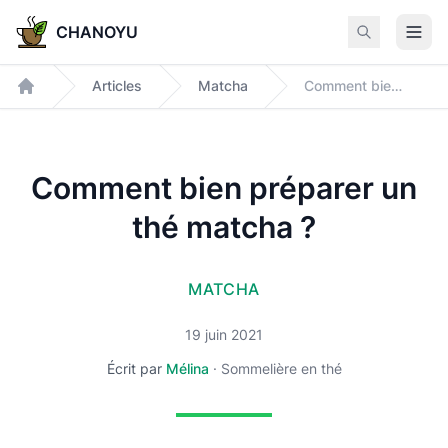
CHANOYU
Articles
Matcha
Comment bien préparer un thé matcha ?
Accueil
Comment bien préparer un
thé matcha ?
MATCHA
19 juin 2021
Écrit par
Mélina
·
Sommelière en thé